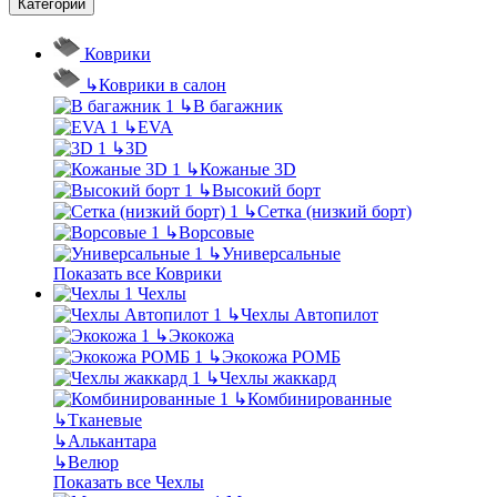
Категории
Коврики
↳
Коврики в салон
↳
В багажник
↳
EVA
↳
3D
↳
Кожаные 3D
↳
Высокий борт
↳
Сетка (низкий борт)
↳
Ворсовые
↳
Универсальные
Показать все Коврики
Чехлы
↳
Чехлы Автопилот
↳
Экокожа
↳
Экокожа РОМБ
↳
Чехлы жаккард
↳
Комбинированные
↳
Тканевые
↳
Алькантара
↳
Велюр
Показать все Чехлы