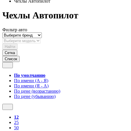
Чехлы Автопилот
Чехлы Автопилот
Фильтр авто
Найти
Сетка
Список
По умолчанию
По имени (A - Я)
По имени (Я - A)
По цене (возрастанию)
По цене (убыванию)
12
25
50