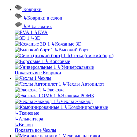
Коврики
↳
Коврики в салон
↳
В багажник
↳
EVA
↳
3D
↳
Кожаные 3D
↳
Высокий борт
↳
Сетка (низкий борт)
↳
Ворсовые
↳
Универсальные
Показать все Коврики
Чехлы
↳
Чехлы Автопилот
↳
Экокожа
↳
Экокожа РОМБ
↳
Чехлы жаккард
↳
Комбинированные
↳
Тканевые
↳
Алькантара
↳
Велюр
Показать все Чехлы
Меховые накидки