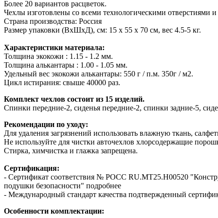
Более 20 вариантов расцветок.
Чехлы изготовлены со всеми технологическими отверстиями и
Страна производства: Россия
Размер упаковки (ВхШхД), см: 15 x 55 x 70 см, вес 4.5-5 кг.
Характеристики материала:
Толщина экокожи : 1.15 - 1.2 мм.
Толщина алькантары : 1.00 - 1.05 мм.
Удельный вес экокожи алькантары: 550 г / п.м. 350г / м2.
Цикл истирания: свыше 40000 раз.
Комплект чехлов состоит из 15 изделий.
Спинки передние-2, сиденья передние-2, спинки задние-5, сиде
Рекомендации по уходу:
Для удаления загрязнений использовать влажную ткань, салфетк
Не используйте для чистки авточехлов хлорсодержащие порошк
Стирка, химчистка и глажка запрещена.
Сертификация:
- Сертификат соответствия № РОСС RU.МТ25.Н00520 "Конст
подушки безопасности" подробнее
- Международный стандарт качества подтвержденный сертифи
Особенности комплектации: