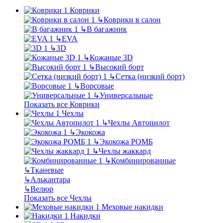
Коврики
↳
Коврики в салон
↳
В багажник
↳
EVA
↳
3D
↳
Кожаные 3D
↳
Высокий борт
↳
Сетка (низкий борт)
↳
Ворсовые
↳
Универсальные
Показать все Коврики
Чехлы
↳
Чехлы Автопилот
↳
Экокожа
↳
Экокожа РОМБ
↳
Чехлы жаккард
↳
Комбинированные
↳
Тканевые
↳
Алькантара
↳
Велюр
Показать все Чехлы
Меховые накидки
Накидки