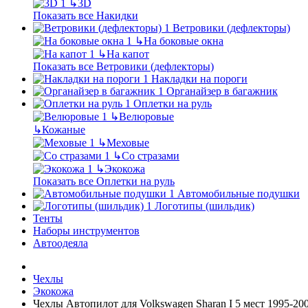
↳
3D
Показать все Накидки
Ветровики (дефлекторы)
↳
На боковые окна
↳
На капот
Показать все Ветровики (дефлекторы)
Накладки на пороги
Органайзер в багажник
Оплетки на руль
↳
Велюровые
↳
Кожаные
↳
Меховые
↳
Со стразами
↳
Экокожа
Показать все Оплетки на руль
Автомобильные подушки
Логотипы (шильдик)
Тенты
Наборы инструментов
Автоодеяла
Чехлы
Экокожа
Чехлы Автопилот для Volkswagen Sharan I 5 мест 1995-20