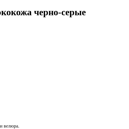
 экокожа черно-серые
ли велюра.