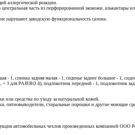
ий аллергической реакции.
а центральная часть из перфорированной экокожи, алькантары и
 не нарушают заводскую функциональность салона.
ая - 1, спинка задняя малая - 1, сиденье заднее большое - 1, сид
, + 3 для PAJERO 4), подлокотник передний - 1, подлокотник зад
и или средства по уходу за натуральной кожей.
и, пятновыводители, стиральные порошки и другие моющие сред
рукция автомобильных чехлов произведенных компанией ООО