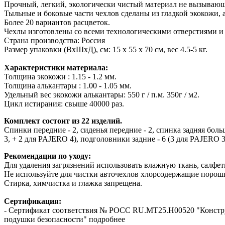
Прочный, легкий, экологически чистый материал не вызывающ
Тыльные и боковые части чехлов сделаны из гладкой экокожи, 
Более 20 вариантов расцветок.
Чехлы изготовлены со всеми технологическими отверстиями и
Страна производства: Россия
Размер упаковки (ВхШхД), см: 15 x 55 x 70 см, вес 4.5-5 кг.
Характеристики материала:
Толщина экокожи : 1.15 - 1.2 мм.
Толщина алькантары : 1.00 - 1.05 мм.
Удельный вес экокожи алькантары: 550 г / п.м. 350г / м2.
Цикл истирания: свыше 40000 раз.
Комплект состоит из 22 изделий.
Спинки передние - 2, сиденья передние - 2, спинка задняя больш
3, + 2 для PAJERO 4), подголовники задние - 6 (3 для PAJERO 3
Рекомендации по уходу:
Для удаления загрязнений использовать влажную ткань, салфетк
Не используйте для чистки авточехлов хлорсодержащие порошк
Стирка, химчистка и глажка запрещена.
Сертификация:
- Сертификат соответствия № РОСС RU.МТ25.Н00520 "Конст
подушки безопасности" подробнее