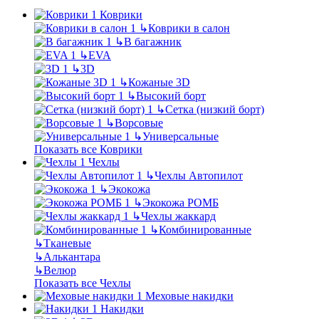
Коврики
↳
Коврики в салон
↳
В багажник
↳
EVA
↳
3D
↳
Кожаные 3D
↳
Высокий борт
↳
Сетка (низкий борт)
↳
Ворсовые
↳
Универсальные
Показать все Коврики
Чехлы
↳
Чехлы Автопилот
↳
Экокожа
↳
Экокожа РОМБ
↳
Чехлы жаккард
↳
Комбинированные
↳
Тканевые
↳
Алькантара
↳
Велюр
Показать все Чехлы
Меховые накидки
Накидки