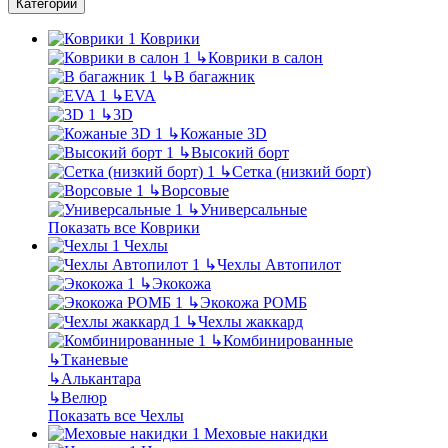
Категории
Коврики
↳
Коврики в салон
↳
В багажник
↳
EVA
↳
3D
↳
Кожаные 3D
↳
Высокий борт
↳
Сетка (низкий борт)
↳
Ворсовые
↳
Универсальные
Показать все Коврики
Чехлы
↳
Чехлы Автопилот
↳
Экокожа
↳
Экокожа РОМБ
↳
Чехлы жаккард
↳
Комбинированные
↳
Тканевые
↳
Алькантара
↳
Велюр
Показать все Чехлы
Меховые накидки