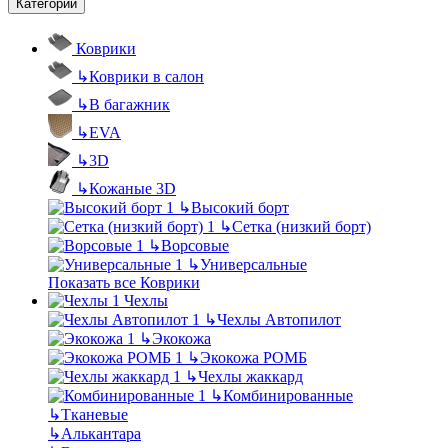
Категории
Коврики
↳
Коврики в салон
↳
В багажник
↳
EVA
↳
3D
↳
Кожаные 3D
↳
Высокий борт
↳
Сетка (низкий борт)
↳
Ворсовые
↳
Универсальные
Показать все Коврики
Чехлы
↳
Чехлы Автопилот
↳
Экокожа
↳
Экокожа РОМБ
↳
Чехлы жаккард
↳
Комбинированные
↳
Тканевые
↳
Алькантара