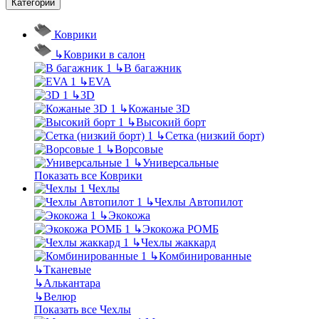
Категории
Коврики
↳
Коврики в салон
↳
В багажник
↳
EVA
↳
3D
↳
Кожаные 3D
↳
Высокий борт
↳
Сетка (низкий борт)
↳
Ворсовые
↳
Универсальные
Показать все Коврики
Чехлы
↳
Чехлы Автопилот
↳
Экокожа
↳
Экокожа РОМБ
↳
Чехлы жаккард
↳
Комбинированные
↳
Тканевые
↳
Алькантара
↳
Велюр
Показать все Чехлы