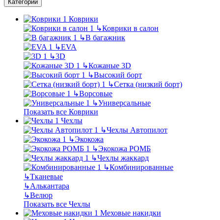
Категории
Коврики
↳
Коврики в салон
↳
В багажник
↳
EVA
↳
3D
↳
Кожаные 3D
↳
Высокий борт
↳
Сетка (низкий борт)
↳
Ворсовые
↳
Универсальные
Показать все Коврики
Чехлы
↳
Чехлы Автопилот
↳
Экокожа
↳
Экокожа РОМБ
↳
Чехлы жаккард
↳
Комбинированные
↳
Тканевые
↳
Алькантара
↳
Велюр
Показать все Чехлы
Меховые накидки