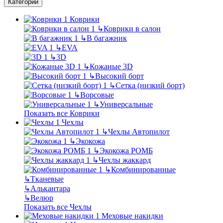
Категории
Коврики
↳
Коврики в салон
↳
В багажник
↳
EVA
↳
3D
↳
Кожаные 3D
↳
Высокий борт
↳
Сетка (низкий борт)
↳
Ворсовые
↳
Универсальные
Показать все Коврики
Чехлы
↳
Чехлы Автопилот
↳
Экокожа
↳
Экокожа РОМБ
↳
Чехлы жаккард
↳
Комбинированные
↳
Тканевые
↳
Алькантара
↳
Велюр
Показать все Чехлы
Меховые накидки