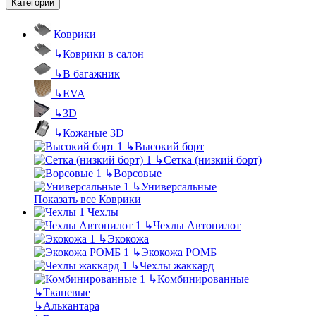
Категории
Коврики
↳
Коврики в салон
↳
В багажник
↳
EVA
↳
3D
↳
Кожаные 3D
↳
Высокий борт
↳
Сетка (низкий борт)
↳
Ворсовые
↳
Универсальные
Показать все Коврики
Чехлы
↳
Чехлы Автопилот
↳
Экокожа
↳
Экокожа РОМБ
↳
Чехлы жаккард
↳
Комбинированные
↳
Тканевые
↳
Алькантара