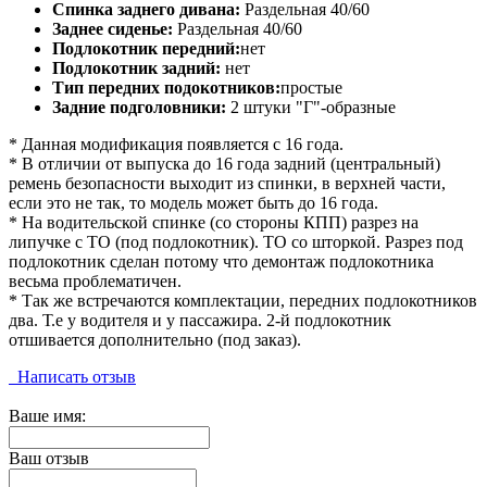
Спинка заднего дивана:
Раздельная 40/60
Заднее сиденье:
Раздельная 40/60
Подлокотник передний:
нет
Подлокотник задний:
нет
Тип передних подокотников:
простые
Задние подголовники:
2 штуки "Г"-образные
* Данная модификация появляется c 16 года.
* В отличии от выпуска до 16 года задний (центральный)
ремень безопасности выходит из спинки, в верхней части,
если это не так, то модель может быть до 16 года.
* На водительской спинке (со стороны КПП) разрез на
липучке с ТО (под подлокотник). ТО со шторкой. Разрез под
подлокотник сделан потому что демонтаж подлокотника
весьма проблематичен.
* Так же встречаются комплектации, передних подлокотников
два. Т.е у водителя и у пассажира. 2-й подлокотник
отшивается дополнительно (под заказ).
Написать отзыв
Ваше имя:
Ваш отзыв