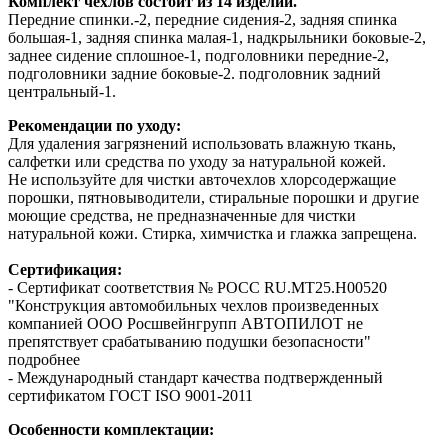
Комплект чехлов состоит из 14 изделий.
Передние спинки.-2, передние сидения-2, задняя спинка
большая-1, задняя спинка малая-1, надкрыльники боковые-2,
заднее сидение сплошное-1, подголовники передние-2,
подголовники задние боковые-2. подголовник задний
центральный-1.
Рекомендации по уходу:
Для удаления загрязнений использовать влажную ткань,
салфетки или средства по уходу за натуральной кожей.
Не используйте для чистки авточехлов хлорсодержащие
порошки, пятновыводители, стиральные порошки и другие
моющие средства, не предназначенные для чистки
натуральной кожи. Стирка, химчистка и глажка запрещена.
Сертификация:
- Сертификат соответствия № РОСС RU.МТ25.Н00520
"Конструкция автомобильных чехлов произведенных
компанией ООО Росшвейнгрупп АВТОПИЛОТ не
препятствует срабатыванию подушки безопасности"
подробнее
- Международный стандарт качества подтвержденный
сертификатом ГОСТ ISO 9001-2011
Особенности комплектации: