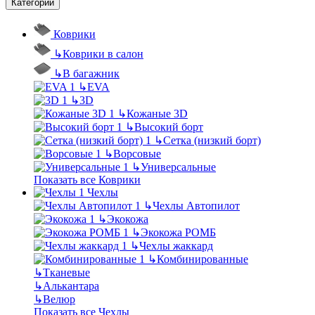
Категории
Коврики
↳
Коврики в салон
↳
В багажник
↳
EVA
↳
3D
↳
Кожаные 3D
↳
Высокий борт
↳
Сетка (низкий борт)
↳
Ворсовые
↳
Универсальные
Показать все Коврики
Чехлы
↳
Чехлы Автопилот
↳
Экокожа
↳
Экокожа РОМБ
↳
Чехлы жаккард
↳
Комбинированные
↳
Тканевые
↳
Алькантара
↳
Велюр
Показать все Чехлы