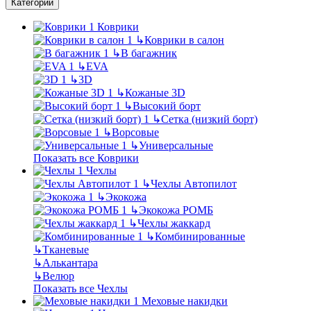
Категории
Коврики
↳
Коврики в салон
↳
В багажник
↳
EVA
↳
3D
↳
Кожаные 3D
↳
Высокий борт
↳
Сетка (низкий борт)
↳
Ворсовые
↳
Универсальные
Показать все Коврики
Чехлы
↳
Чехлы Автопилот
↳
Экокожа
↳
Экокожа РОМБ
↳
Чехлы жаккард
↳
Комбинированные
↳
Тканевые
↳
Алькантара
↳
Велюр
Показать все Чехлы
Меховые накидки