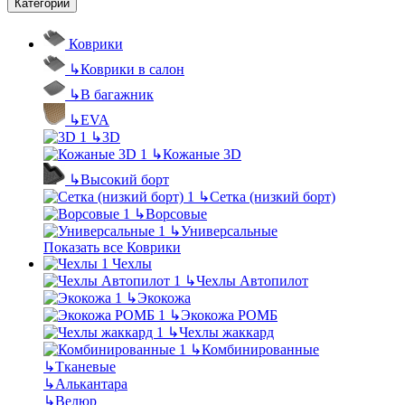
Категории
Коврики
↳
Коврики в салон
↳
В багажник
↳
EVA
↳
3D
↳
Кожаные 3D
↳
Высокий борт
↳
Сетка (низкий борт)
↳
Ворсовые
↳
Универсальные
Показать все Коврики
Чехлы
↳
Чехлы Автопилот
↳
Экокожа
↳
Экокожа РОМБ
↳
Чехлы жаккард
↳
Комбинированные
↳
Тканевые
↳
Алькантара
↳
Велюр