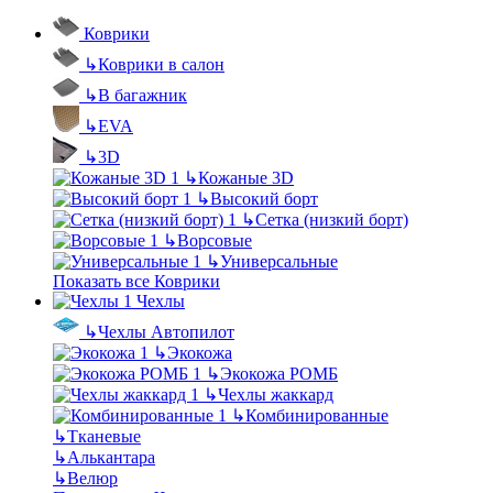
Коврики
↳
Коврики в салон
↳
В багажник
↳
EVA
↳
3D
↳
Кожаные 3D
↳
Высокий борт
↳
Сетка (низкий борт)
↳
Ворсовые
↳
Универсальные
Показать все Коврики
Чехлы
↳
Чехлы Автопилот
↳
Экокожа
↳
Экокожа РОМБ
↳
Чехлы жаккард
↳
Комбинированные
↳
Тканевые
↳
Алькантара
↳
Велюр