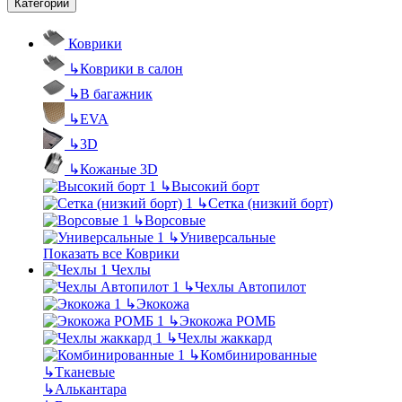
Категории
Коврики
↳
Коврики в салон
↳
В багажник
↳
EVA
↳
3D
↳
Кожаные 3D
↳
Высокий борт
↳
Сетка (низкий борт)
↳
Ворсовые
↳
Универсальные
Показать все Коврики
Чехлы
↳
Чехлы Автопилот
↳
Экокожа
↳
Экокожа РОМБ
↳
Чехлы жаккард
↳
Комбинированные
↳
Тканевые
↳
Алькантара