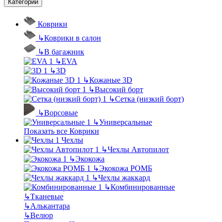
Категории
Коврики
↳
Коврики в салон
↳
В багажник
↳
EVA
↳
3D
↳
Кожаные 3D
↳
Высокий борт
↳
Сетка (низкий борт)
↳
Ворсовые
↳
Универсальные
Показать все Коврики
Чехлы
↳
Чехлы Автопилот
↳
Экокожа
↳
Экокожа РОМБ
↳
Чехлы жаккард
↳
Комбинированные
↳
Тканевые
↳
Алькантара
↳
Велюр