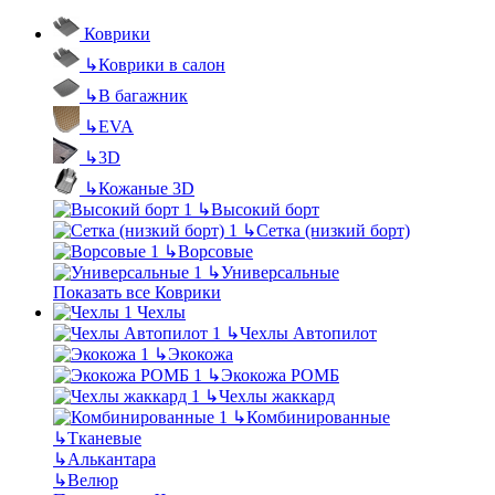
Коврики
↳
Коврики в салон
↳
В багажник
↳
EVA
↳
3D
↳
Кожаные 3D
↳
Высокий борт
↳
Сетка (низкий борт)
↳
Ворсовые
↳
Универсальные
Показать все Коврики
Чехлы
↳
Чехлы Автопилот
↳
Экокожа
↳
Экокожа РОМБ
↳
Чехлы жаккард
↳
Комбинированные
↳
Тканевые
↳
Алькантара
↳
Велюр