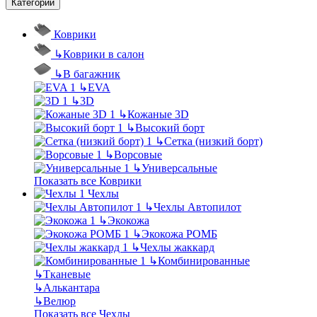
Категории
Коврики
↳
Коврики в салон
↳
В багажник
↳
EVA
↳
3D
↳
Кожаные 3D
↳
Высокий борт
↳
Сетка (низкий борт)
↳
Ворсовые
↳
Универсальные
Показать все Коврики
Чехлы
↳
Чехлы Автопилот
↳
Экокожа
↳
Экокожа РОМБ
↳
Чехлы жаккард
↳
Комбинированные
↳
Тканевые
↳
Алькантара
↳
Велюр
Показать все Чехлы