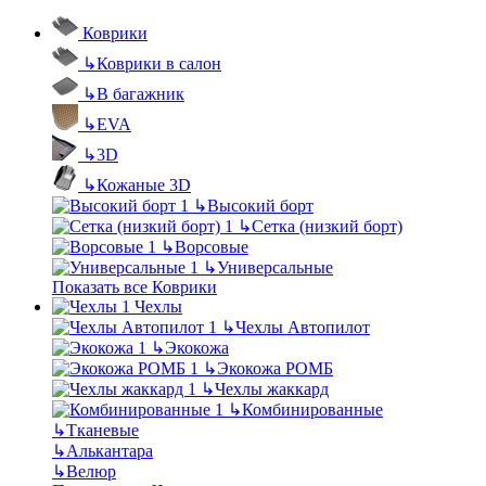
Коврики
↳
Коврики в салон
↳
В багажник
↳
EVA
↳
3D
↳
Кожаные 3D
↳
Высокий борт
↳
Сетка (низкий борт)
↳
Ворсовые
↳
Универсальные
Показать все Коврики
Чехлы
↳
Чехлы Автопилот
↳
Экокожа
↳
Экокожа РОМБ
↳
Чехлы жаккард
↳
Комбинированные
↳
Тканевые
↳
Алькантара
↳
Велюр