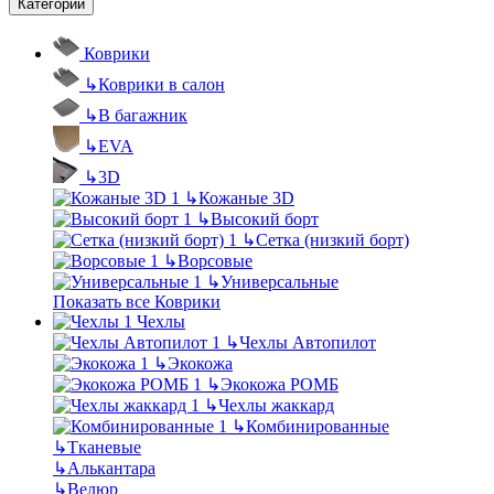
Категории
Коврики
↳
Коврики в салон
↳
В багажник
↳
EVA
↳
3D
↳
Кожаные 3D
↳
Высокий борт
↳
Сетка (низкий борт)
↳
Ворсовые
↳
Универсальные
Показать все Коврики
Чехлы
↳
Чехлы Автопилот
↳
Экокожа
↳
Экокожа РОМБ
↳
Чехлы жаккард
↳
Комбинированные
↳
Тканевые
↳
Алькантара
↳
Велюр