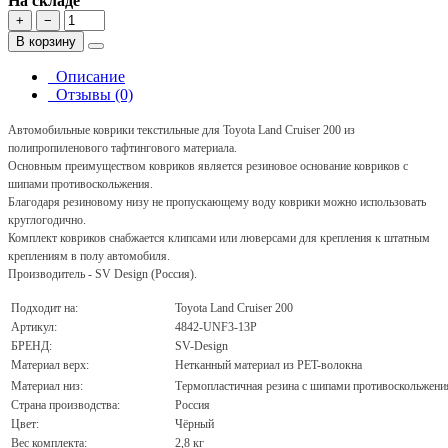
На складе
+
−
В корзину
Описание
Отзывы (0)
Автомобильные коврики текстильные для Toyota Land Cruiser 200 из
полипропиленового тафтингового материала.
Основным преимуществом ковриков является резиновое основание ковриков с
шипами противоскольжения.
Благодаря резиновому низу не пропускающему воду коврики можно использовать
круглогодично.
Комплект ковриков снабжается клипсами или люверсами для крепления к штатным
креплениям в полу автомобиля.
Производитель - SV Design (Россия).
Подходит на:
Toyota Land Cruiser 200
Артикул:
4842-UNF3-13P
БРЕНД:
SV-Design
Материал верх:
Нетканный материал из PET-волокна
Материал низ:
Термопластичная резина с шипами противоскольжени
Страна производства:
Россия
Цвет:
Чёрный
Вес комплекта:
2,8 кг