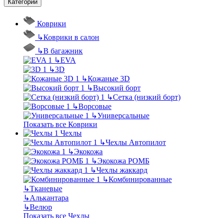
Категории
Коврики
↳
Коврики в салон
↳
В багажник
↳
EVA
↳
3D
↳
Кожаные 3D
↳
Высокий борт
↳
Сетка (низкий борт)
↳
Ворсовые
↳
Универсальные
Показать все Коврики
Чехлы
↳
Чехлы Автопилот
↳
Экокожа
↳
Экокожа РОМБ
↳
Чехлы жаккард
↳
Комбинированные
↳
Тканевые
↳
Алькантара
↳
Велюр
Показать все Чехлы