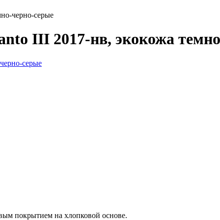
мно-черно-серые
nto III 2017-нв, экокожа темн
вым покрытием на хлопковой основе.