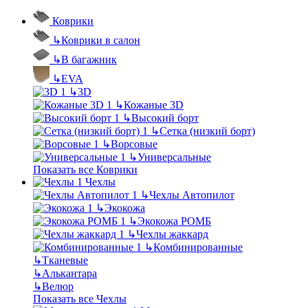
Коврики
↳
Коврики в салон
↳
В багажник
↳
EVA
↳
3D
↳
Кожаные 3D
↳
Высокий борт
↳
Сетка (низкий борт)
↳
Ворсовые
↳
Универсальные
Показать все Коврики
Чехлы
↳
Чехлы Автопилот
↳
Экокожа
↳
Экокожа РОМБ
↳
Чехлы жаккард
↳
Комбинированные
↳
Тканевые
↳
Алькантара
↳
Велюр
Показать все Чехлы