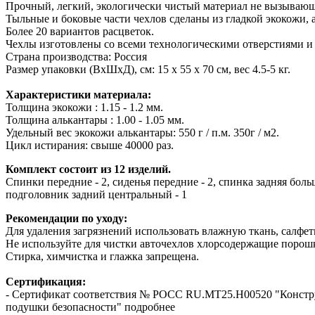
Прочный, легкий, экологически чистый материал не вызывающ
Тыльные и боковые части чехлов сделаны из гладкой экокожи, 
Более 20 вариантов расцветок.
Чехлы изготовлены со всеми технологическими отверстиями и
Страна производства: Россия
Размер упаковки (ВхШхД), см: 15 x 55 x 70 см, вес 4.5-5 кг.
Характеристики материала:
Толщина экокожи : 1.15 - 1.2 мм.
Толщина алькантары : 1.00 - 1.05 мм.
Удельный вес экокожи алькантары: 550 г / п.м. 350г / м2.
Цикл истирания: свыше 40000 раз.
Комплект состоит из 12 изделий.
Спинки передние - 2, сиденья передние - 2, спинка задняя больш
подголовник задний центральный - 1
Рекомендации по уходу:
Для удаления загрязнений использовать влажную ткань, салфетк
Не используйте для чистки авточехлов хлорсодержащие порошк
Стирка, химчистка и глажка запрещена.
Сертификация:
- Сертификат соответствия № РОСС RU.МТ25.Н00520 "Конст
подушки безопасности" подробнее