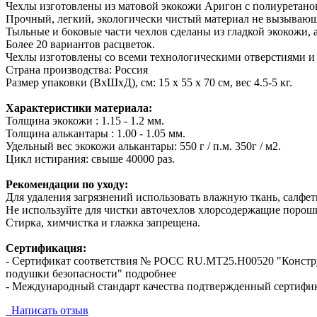
Чехлы изготовлены из матовой экокожи Аригон с полиуретано
Прочный, легкий, экологически чистый материал не вызывающ
Тыльные и боковые части чехлов сделаны из гладкой экокожи, 
Более 20 вариантов расцветок.
Чехлы изготовлены со всеми технологическими отверстиями и
Страна производства: Россия
Размер упаковки (ВхШхД), см: 15 x 55 x 70 см, вес 4.5-5 кг.
Характеристики материала:
Толщина экокожи : 1.15 - 1.2 мм.
Толщина алькантары : 1.00 - 1.05 мм.
Удельный вес экокожи алькантары: 550 г / п.м. 350г / м2.
Цикл истирания: свыше 40000 раз.
Рекомендации по уходу:
Для удаления загрязнений использовать влажную ткань, салфетк
Не используйте для чистки авточехлов хлорсодержащие порошк
Стирка, химчистка и глажка запрещена.
Сертификация:
- Сертификат соответствия № РОСС RU.МТ25.Н00520 "Конст
подушки безопасности" подробнее
- Международный стандарт качества подтвержденный сертифи
Написать отзыв