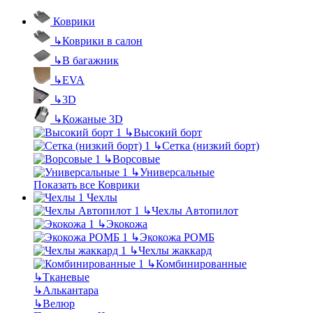
Коврики
↳
Коврики в салон
↳
В багажник
↳
EVA
↳
3D
↳
Кожаные 3D
↳
Высокий борт
↳
Сетка (низкий борт)
↳
Ворсовые
↳
Универсальные
Показать все Коврики
Чехлы
↳
Чехлы Автопилот
↳
Экокожа
↳
Экокожа РОМБ
↳
Чехлы жаккард
↳
Комбинированные
↳
Тканевые
↳
Алькантара
↳
Велюр