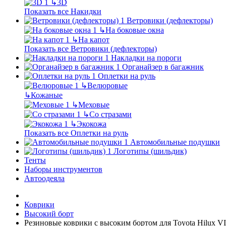
↳
3D
Показать все Накидки
Ветровики (дефлекторы)
↳
На боковые окна
↳
На капот
Показать все Ветровики (дефлекторы)
Накладки на пороги
Органайзер в багажник
Оплетки на руль
↳
Велюровые
↳
Кожаные
↳
Меховые
↳
Со стразами
↳
Экокожа
Показать все Оплетки на руль
Автомобильные подушки
Логотипы (шильдик)
Тенты
Наборы инструментов
Автоодеяла
Коврики
Высокий борт
Резиновые коврики с высоким бортом для Toyota Hilux VII