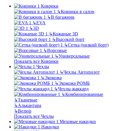
Коврики
↳
Коврики в салон
↳
В багажник
↳
EVA
↳
3D
↳
Кожаные 3D
↳
Высокий борт
↳
Сетка (низкий борт)
↳
Ворсовые
↳
Универсальные
Показать все Коврики
Чехлы
↳
Чехлы Автопилот
↳
Экокожа
↳
Экокожа РОМБ
↳
Чехлы жаккард
↳
Комбинированные
↳
Тканевые
↳
Алькантара
↳
Велюр
Показать все Чехлы
Меховые накидки
Накидки