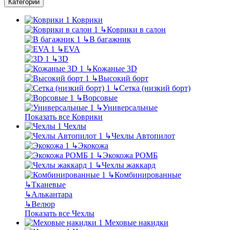
Категории
Коврики
↳
Коврики в салон
↳
В багажник
↳
EVA
↳
3D
↳
Кожаные 3D
↳
Высокий борт
↳
Сетка (низкий борт)
↳
Ворсовые
↳
Универсальные
Показать все Коврики
Чехлы
↳
Чехлы Автопилот
↳
Экокожа
↳
Экокожа РОМБ
↳
Чехлы жаккард
↳
Комбинированные
↳
Тканевые
↳
Алькантара
↳
Велюр
Показать все Чехлы
Меховые накидки